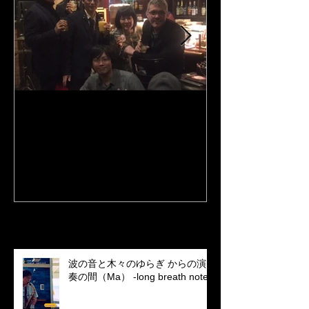
Y's Road Kobe Jeremy
3rd album "Port 
Stratton the Lee Konitz
tunes、Google
quartet's bassist came
LINE MUSIC
Recent Posts
波の音と木々のゆらぎ からの演
奏の間（Ma） -long breath note