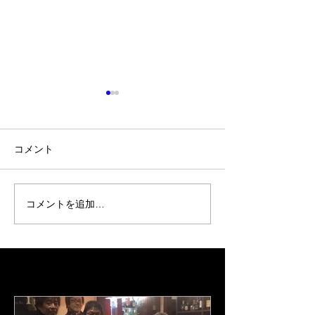
コメント
2024 0602 JazzBar
コメントを追加…
神戸 東灘 六甲
Glover Osaka /クラバー邸
dining and sea "c
2/12 2024
大阪
Featured Posts