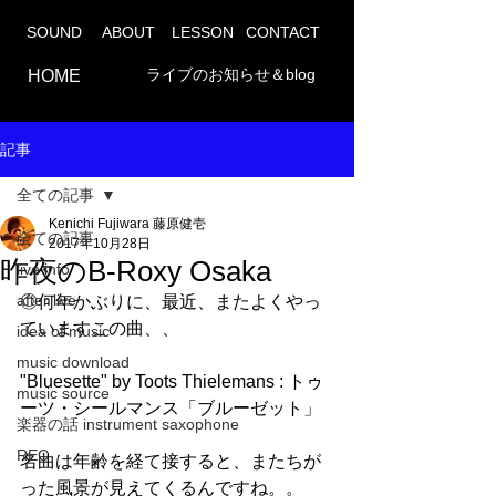
SOUND
ABOUT
LESSON
CONTACT
ライブのお知らせ＆blog
HOME
記事
全ての記事
Kenichi Fujiwara 藤原健壱
全ての記事
2017年10月28日
昨夜のB-Roxy Osaka
live info
after live
◎何年かぶりに、最近、またよくやっ
ていますこの曲、、
idea of music
music download
"Bluesette" by Toots Thielemans : トゥ
music source
ーツ・シールマンス「ブルーゼット」
楽器の話 instrument saxophone
REC
名曲は年齢を経て接すると、またちが
った風景が見えてくるんですね。。