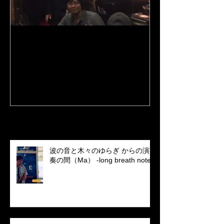
Y's Road Kobe Jeremy
3rd album "Port 
Stratton the Lee Konitz
tunes、Google
quartet's bassist came
LINE MUSIC
Recent Posts
波の音と木々のゆらぎ からの演
奏の間（Ma） -long breath note