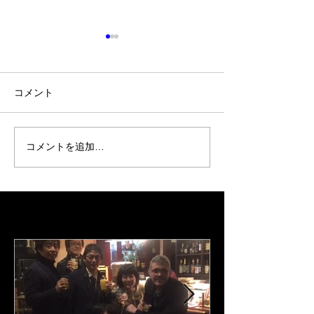
コメント
2024 0602 JazzBar
コメントを追加…
神戸 東灘 六甲
Glover Osaka /クラバー邸
dining and sea "c
2/12 2024
大阪
Featured Posts