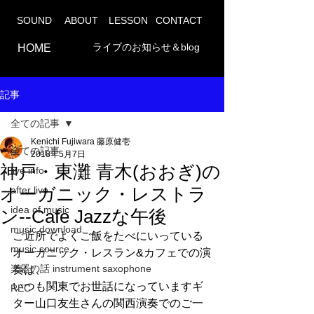
SOUND
ABOUT
LESSON
CONTACT
ライブのお知らせ＆blog
HOME
記事
全ての記事
Kenichi Fujiwara 藤原健壱
全ての記事
2018年5月7日
神戸・東灘 青木(おおぎ)の
live info
オーガニック・レストラ
after live
idea of music
ン--Cafe Jazzな午後
music download
ご近所でよくご飯をたべにいっている
music source
オーガニック・レスラン&カフェでの演
楽器の話 instrument saxophone
奏は、
いつも関東でお世話になっていますギ
REC
ター山口友生さんの関西演奏でのご一