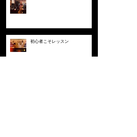
初心者こそレッスン
練習movieのup
Nakano-ku セッションvol. 1 無事
終了