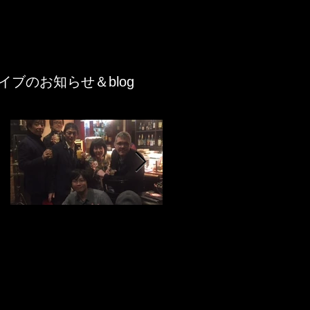
イブのお知らせ＆blog
Featured Posts
Y's Road Kobe
3rd album "Port
Jeremy Stratton the
Stories" i-tunes、
Lee Konitz quartet's
Google play music、
bassist came
LINE MUSICでも♪