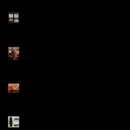
iPhoneのスピーカー音/アル
ト吹きの体感と主観
木管的リアリティ
初心者こそレッスン
練習movieのup