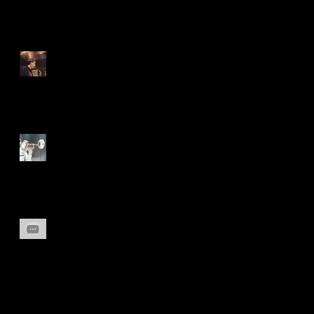
Nakano-ku セッションvol. 1
無事終了
AIはアドリブを構成できる
のか？？
classical sicilienne ジャズと
クラシック
Search By Tags
American selmer
BACH
Bill Evans