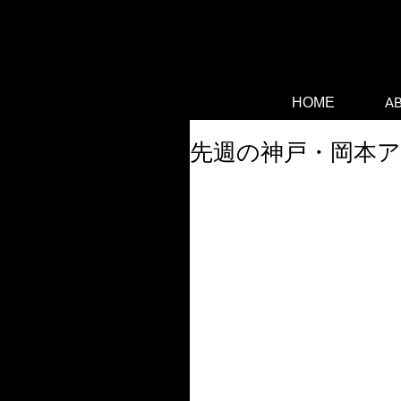
段落です。テキストを追加したり編集するにはこ
ックしてください。ここはお話をしたりあなたに
問者に知ってもらうのに絶好の場所です。
HOME
A
先週の神戸・岡本