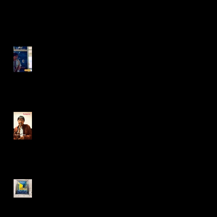
Recent Posts
波の音と木々のゆらぎ から
の演奏の間（Ma） -long
breath note
そこを扉として、徐々に自
分の世界を醸し出して上塗
りしていければ最高だと思
うわけです
Van Gogh in KOBE 2026