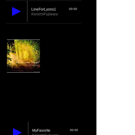
LineForLyons1
00:00
KenichiFujiwara
My Favorite Things/藤原健壱 2013
01. My favorite things
02. Little boat -O Baraquinho-
03. Soy in the snow
04. Moonlight in Vermont
05. Wave
藤原健壱(alto sax),Etsuko
Mader(piano),Tyler Williams(bass),Tony De
Augustine(drums)
MyFavorite
00:00