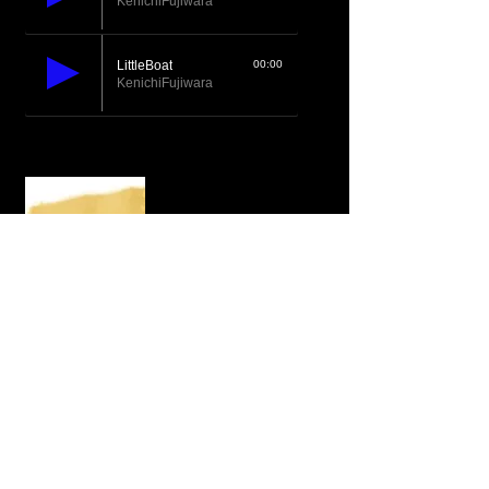
KenichiFujiwara
LittleBoat
00:00
KenichiFujiwara
JazzBossaAcoustic/藤原健壱 2009
01 Alice in wonderland
02 Dindi
03Triste
04Wave