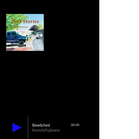
広げる。自作曲は３曲。リゾートに吹く乾いた
風のような演奏が心地よい。
Port Stories/藤原 健壱 2015
01. Line For Lyons
02. Bewitched
03. Waltz New
04. Port stories
05. When I Fall in Love
06. Blues For Desmond
07. Don't Know why
08. Love Theme from Spartacus
09. Pale Moon
藤原健壱(alto sax),Etsuko
Mader(piano),Tyler Williams(bass),Mike
Mechem(drums)
Bewitched
00:00
KenichiFujiwara