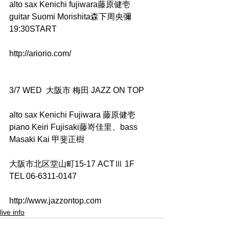
alto sax Kenichi fujiwara藤原健壱　
guitar Suomi Morishita森下周央彌　　
19:30START
http://ariorio.com/
3/7 WED  大阪市 梅田 JAZZ ON TOP
alto sax Kenichi Fujiwara 藤原健壱  
piano Keiri Fujisaki藤嵜佳里、bass 
Masaki Kai 甲斐正樹
大阪市北区堂山町15-17 ACTⅢ 1F　
TEL 06-6311-0147
http://www.jazzontop.com
live info