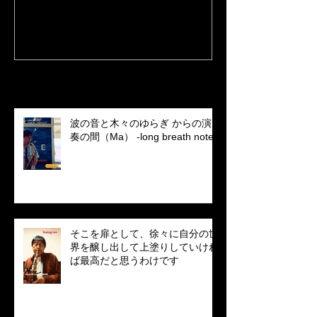
quartet's bassist came
LINE MUSIC
Recent Posts
波の音と木々のゆらぎ からの演
奏の間（Ma） -long breath note
そこを扉として、徐々に自分の世
界を醸し出して上塗りしていけれ
ば最高だと思うわけです