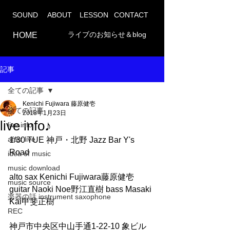
SOUND
ABOUT
LESSON
CONTACT
ライブのお知らせ＆blog
HOME
記事
全ての記事
Kenichi Fujiwara 藤原健壱
全ての記事
2018年1月23日
live info♪
live info
after live
1/30 TUE 神戸・北野 Jazz Bar Y's 
Road
idea of music
music download
alto sax Kenichi Fujiwara藤原健壱 
music source
guitar Naoki Noe野江直樹 bass Masaki 
楽器の話 instrument saxophone
Kai甲斐正樹
REC
神戸市中央区中山手通1-22-10 象ビル