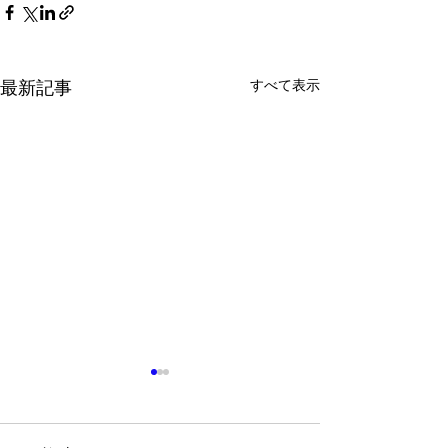
すべて表示
最新記事
夏にかけて♪
６月はかなり自由