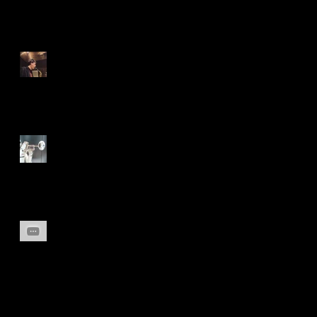
Nakano-ku セッションvol. 1
無事終了
AIはアドリブを構成できる
のか？？
classical sicilienne ジャズと
クラシック
Search By Tags
American selmer
BACH
Bill Evans