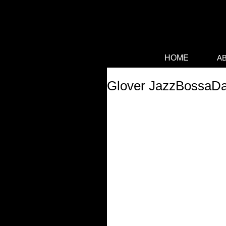
段落です。テキストを追加したり編集するにはこ
ックしてください。ここはお話をしたりあなたに
問者に知ってもらうのに絶好の場所です。
HOME
A
Glover JazzBossaD