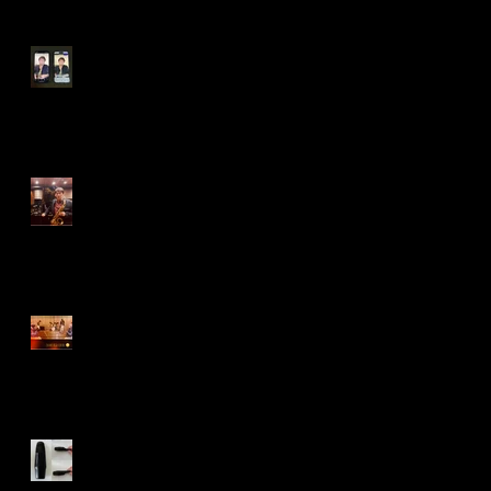
iPhoneのスピーカー音/アル
ト吹きの体感と主観
木管的リアリティ
初心者こそレッスン
練習movieのup