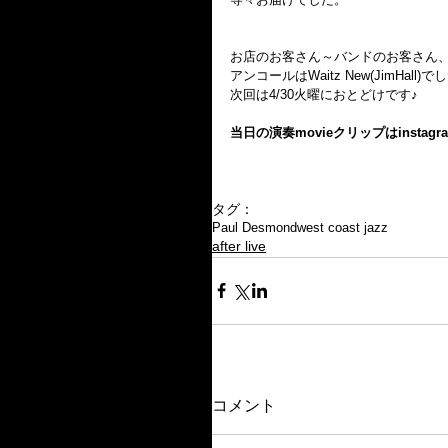
お店のお客さん～バンドのお客さん
アンコールはWaitz New(JimHall)で
次回は4/30火曜におとどけです♪
当日の演奏movieクリップはinstagr
タグ：
Paul Desmond
west coast jazz
after live
コメント