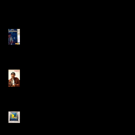
Recent Posts
波の音と木々のゆらぎ から
の演奏の間（Ma） -long
breath note
そこを扉として、徐々に自
分の世界を醸し出して上塗
りしていければ最高だと思
うわけです
Van Gogh in KOBE 2026