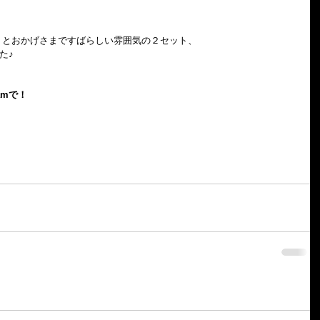
、とおかげさまですばらしい雰囲気の２セット、
した♪
amで！