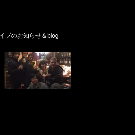
イブのお知らせ＆blog
Featured Posts
Y's Road Kobe
3rd album "Port
Jeremy Stratton the
Stories" i-tunes、
Lee Konitz quartet's
Google play music、
bassist came
LINE MUSICでも♪