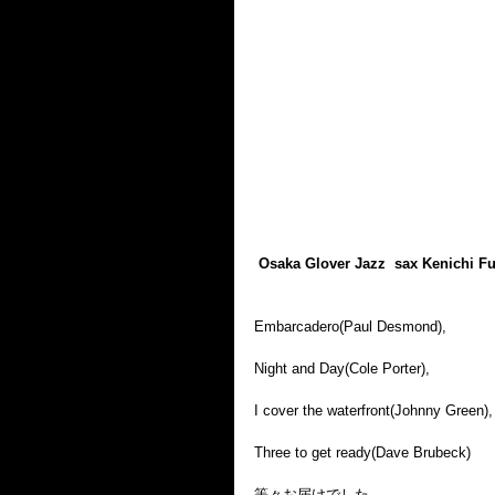
Osaka Glover Jazz  sax Kenichi Fu
Embarcadero(Paul Desmond), 
Night and Day(Cole Porter), 
I cover the waterfront(Johnny Green),
Three to get ready(Dave Brubeck)
等々お届けでした。