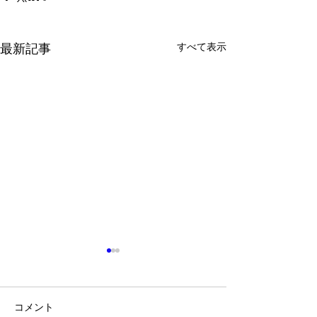
すべて表示
最新記事
夏にかけて♪
６月はかなり自由
中で活動でき、会
コメント