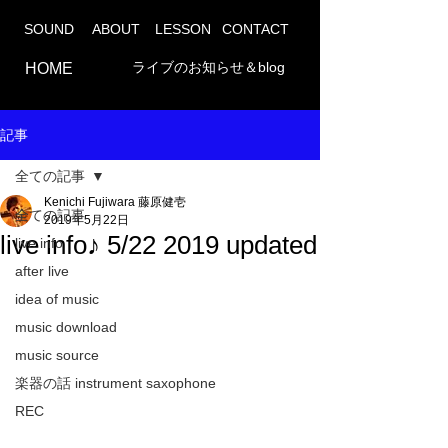
SOUND
ABOUT
LESSON
CONTACT
ライブのお知らせ＆blog
HOME
記事
全ての記事
Kenichi Fujiwara 藤原健壱
全ての記事
2019年5月22日
live info♪ 5/22 2019 updated
live info
after live
idea of music
music download
music source
楽器の話 instrument saxophone
REC