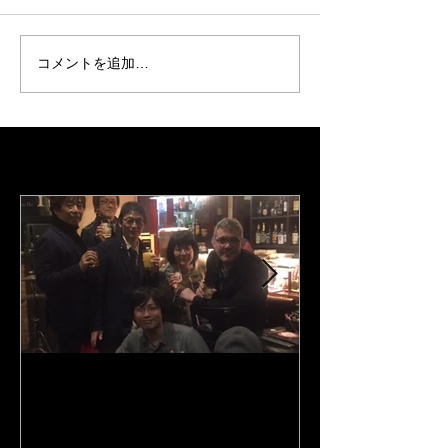
神楽坂CAFE
できたお客さんに
はコンテンツ作成
場です。この７月
コメントを追加…
型コロナの動向も
はないでしょうか。。 
は録音の仕事と生
Featured Posts
は、時期を区切っ
が、今後はコンテ
比率が増...
Y's Road Kobe Jeremy
3rd album "Port 
Stratton the Lee Konitz
tunes、Google
quartet's bassist came
LINE MUSIC